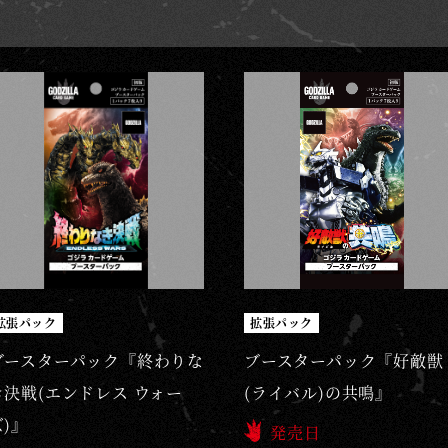
拡張パック
拡張パック
ブースターパック『終わりな
ブースターパック『好敵獣
き決戦(エンドレス ウォー
(ライバル)の共鳴』
ズ)』
発売日