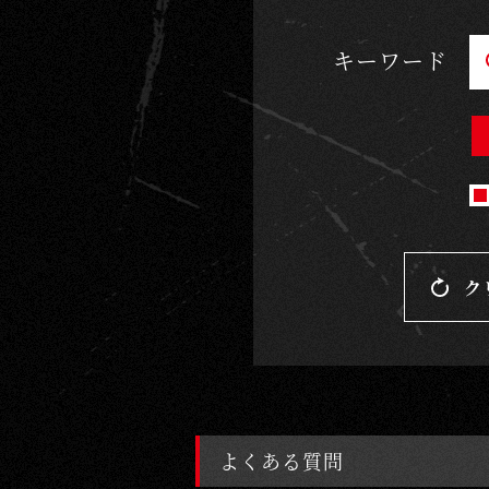
ゲ
キーワード
ー
ム
｜
G
O
D
Z
ク
I
L
L
A
C
よくある質問
A