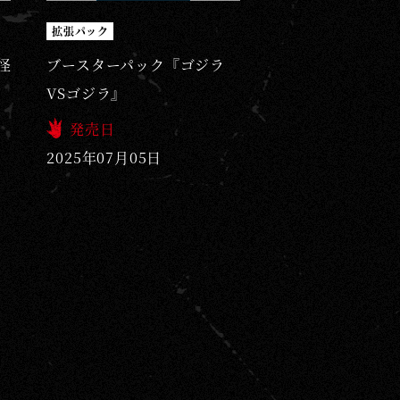
拡張パック
怪
ブースターパック『ゴジラ
VSゴジラ』
発売日
2025年07月05日