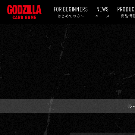
FOR BEGINNERS
NEWS
PRODUC
ル
はじめての方へ
ニュース
商品情
ー
ル
/
Q
&
A
-
ゴ
ジ
ラ
ル
カ
ー
ド