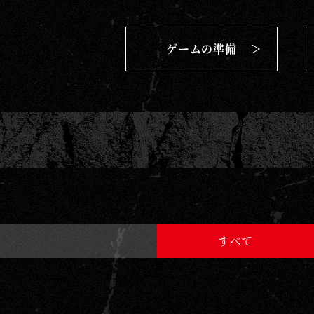
R
D
ゲームの準備
G
A
M
E
すべて