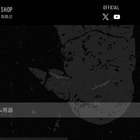
OFFICIAL
SHOP
取扱店
X
Y
o
u
T
u
b
e
C
h
ム用語
a
n
n