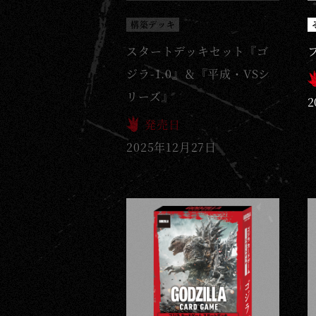
構築デッキ
スタートデッキセット『ゴ
ジラ-1.0』＆『平成・VSシ
リーズ』
2
発売日
2025年12月27日