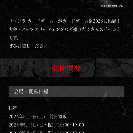
G
O
D
「ゴジラ カードゲーム」がカードゲーム祭2026に出展！
Z
大会・スーツグリーティングなど盛りだくさんのイベント
I
です。
L
ぜひお越しください！
L
A
開催概要
C
A
R
会場・開催日程
D
G
日程
A
2026年5月2日(土) 前日物販
M
2026年5月3日(日・祝)：10:00~19:00
E