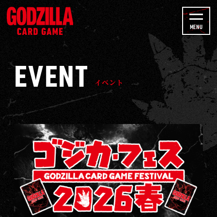
h
イ
a
ベ
MENU
n
ン
n
ト
EVENT
e
-
l
ゴ
イベント
ジ
ラ
カ
ー
ド
ゲ
ー
ム
｜