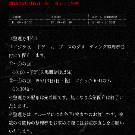
2026年5月4日(月・祝) ゴジラ(1999)
《整理券配布》
「ゴジラ カードゲーム」ブースのグリーティング整理券受
付にて配布します。
①～②の回
→10:00～予定(入場開始後以降)
③～④の回 ※5月3日(日・祝) ゴジラ(2004)のみ
→13:30頃～
※整理券の配布は先着順です。無くなり次第配布は終了い
たします。
※整理券は1グループにつき各回1枚までのお渡しです。複
数の時間枠の整理券をお求めの際にはお並び直しをお願い
いたします。