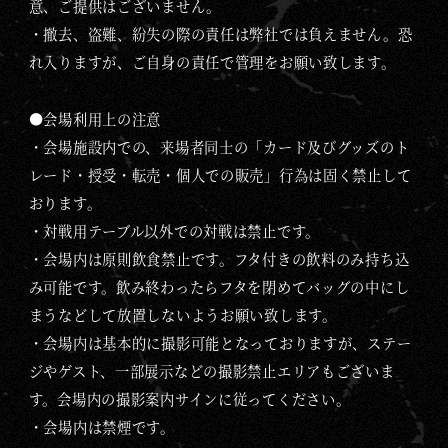
意、ご提供はございません。
・撤去、盗難、紛失の際の責任は弊社では負えません。恐
れ入りますが、ご自身の責任で管理をお願い致します。
●会場利用上の注意
・会場施設内での、来場者同士の「カード及びグッズのト
レード・授受・転売・個人での販売」行為は固く禁止して
おります。
・対戦用テーブル以外での対戦は禁止です。
・会場内は原則飲食禁止です。フタ付きの飲料のみ持ち込
み可能です。飲み終わったらフタを閉めてバッグの中にし
まうなどして放置しないようお願い致します。
・会場内は基本的に撮影可能となっておりますが、ステー
ジやゲスト、一部展示などの撮影禁止エリアもございま
す。会場内の撮影案内サインに従ってください。
・会場内は禁煙です。