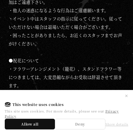
加はご遠慮下さい。
・他人の迷惑になるような行為はご遠慮願います。
・イベント中はスタッフの指示に従ってください。従って
いただけない場合は退場いただく場合がございます。
・困ったことがありましたら、お近くのスタッフまでお声
がけください。
●祝花について
・フラワーアレンジメント（籠花）、スタンドフラワー等
につきましては、大変恐縮ながらお受取は辞退させて頂き
ます。
✕
This website uses cookies
This site uses cookies. For more details, please see our
Privacy
Policy
.
CONTACT
Allow all
Deny
Show details
お問い合わせ