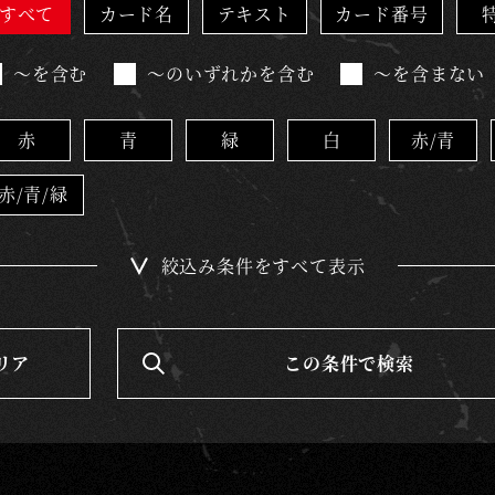
すべて
カード名
テキスト
カード番号
～を含む
～のいずれかを含む
～を含まない
赤
青
緑
白
赤/青
赤/青/緑
絞込み条件をすべて表示
リア
この条件で検索