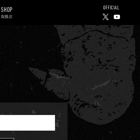
OFFICIAL
SHOP
取扱店
X
Y
o
u
T
u
b
e
C
h
a
n
n