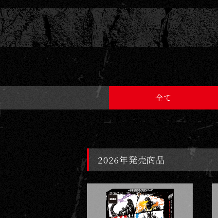
D
G
A
M
E
全て
2026年発売商品