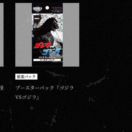
拡張パック
怪
ブースターパック『ゴジラ
VSゴジラ』