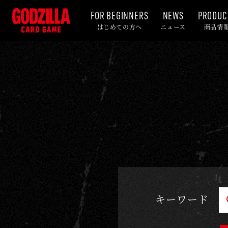
FOR BEGINNERS
NEWS
PRODUC
カ
はじめての方へ
ニュース
商品情
ー
ド
リ
ス
ト
-
ゴ
ジ
ラ
カ
ー
キーワード
ド
ゲ