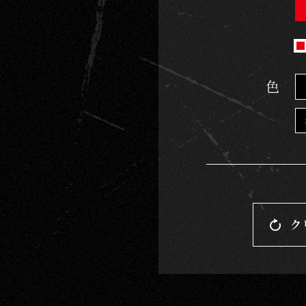
ー
ム
｜
色
G
O
D
Z
I
L
L
ク
A
C
A
R