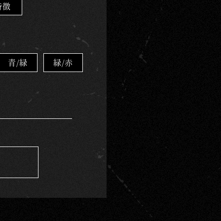
e
特徴
l
青/緑
緑/赤