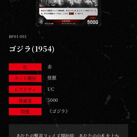
ム
｜
G
O
D
BP01-001
Z
ゴジラ(1954)
I
L
赤
色
L
A
怪獣
カード種別
C
UC
レアリティ
A
5000
脅威度
R
《ゴジラ》
D
特徴
G
A
あなたの撃退フェイズ開始時、あなたの山札を上か