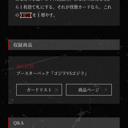
M
ら１枚捨て札にする。それが怪獣カードなら、これ
E
の
を１増やす。
収録商品
2025.07.05
ブースターパック『ゴジラVSゴジラ』
カードリスト
商品ページ
Q&A