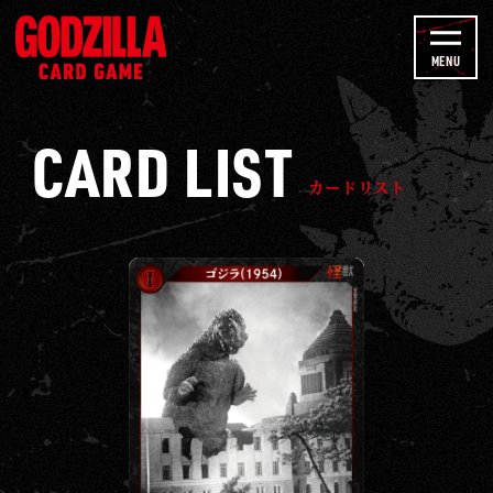
u
カ
b
ー
MENU
e
ド
C
リ
CARD LIST
h
ス
a
ト
カードリスト
n
-
n
ゴ
e
ジ
l
ラ
カ
ー
ド
ゲ
ー