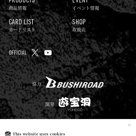
I
商品情報
イベント情報
L
CARD LIST
SHOP
L
A
カードリスト
取扱店
C
A
OFFICIAL
R
X
Y
D
o
G
u
A
B
T
協力
M
U
u
E
S
b
遊
開発
H
e
宝
I
C
洞
R
h
✕
O
プライバシーポリシー
a
This website uses cookies