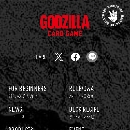
先
頭
ゴ
に
ジ
戻
ラ
る
カ
ー
SHARE
ド
X
F
L
ゲ
a
I
ー
c
N
ム
e
E
FOR BEGINNERS
RULE/Q&A
｜
b
はじめての方へ
ルール/Q&A
G
o
NEWS
DECK RECIPE
O
o
ニュース
デッキレシピ
D
k
Z
PRODUCTS
EVENT