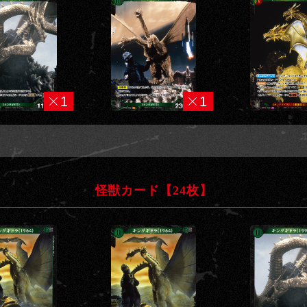
1
1
怪獣カード【24枚】