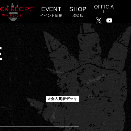
OFFICIA
CK RECIPE
EVENT
SHOP
L
デッキレシピ
イベント情報
取扱店
X
Y
o
u
E
T
u
b
e
C
大会入賞者デッキ
h
a
n
n