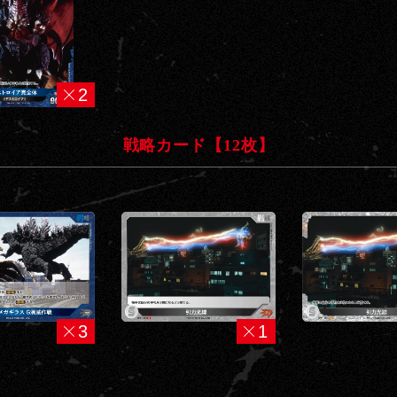
2
戦略カード【12枚】
3
1