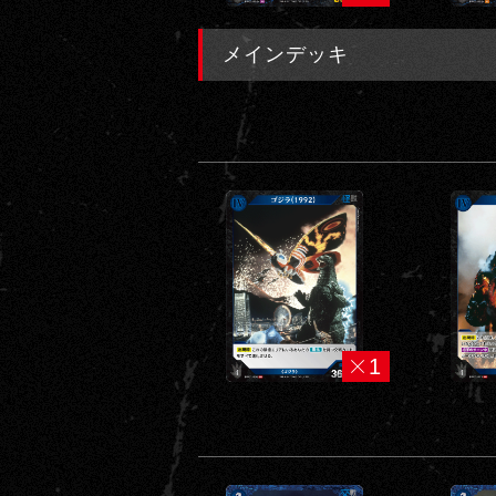
A
メインデッキ
C
A
R
D
G
A
M
E
1