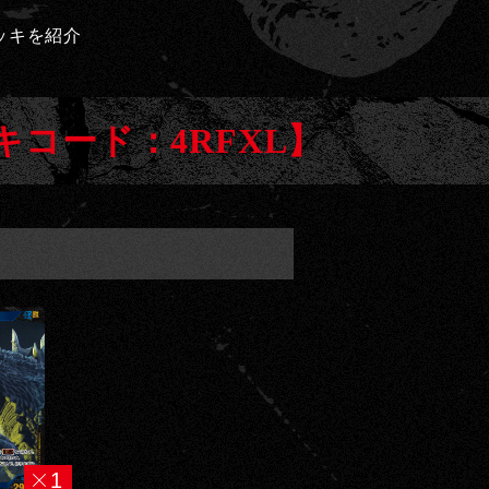
e
デッキを紹介
l
コード：4RFXL】
1