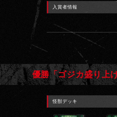
入賞者情報
優勝「ゴジカ盛り上げ
怪獣デッキ