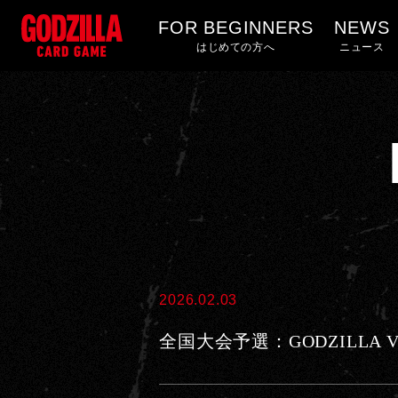
FOR BEGINNERS
NEWS
D
はじめての方へ
ニュース
E
C
K
R
E
C
I
P
E
2026.02.03
-
全国大会予選：GODZILLA V
ゴ
ジ
ラ