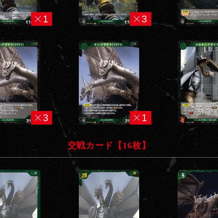
1
3
3
1
交戦カード【16枚】