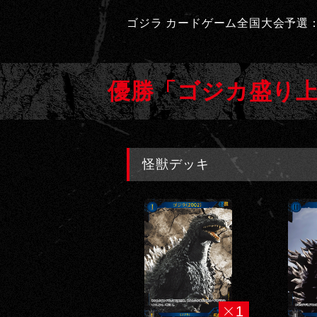
カ
ゴジラ カードゲーム全国大会予選：GO
ー
ド
優勝「ゴジカ盛り上
ゲ
ー
ム
｜
怪獣デッキ
G
O
D
Z
I
L
1
L