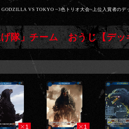
DZILLA VS TOKYO ~3色トリオ大会~上位入賞者の
げ隊」チーム おうじ【デッキ
1
1