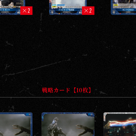
2
2
戦略カード【10枚】