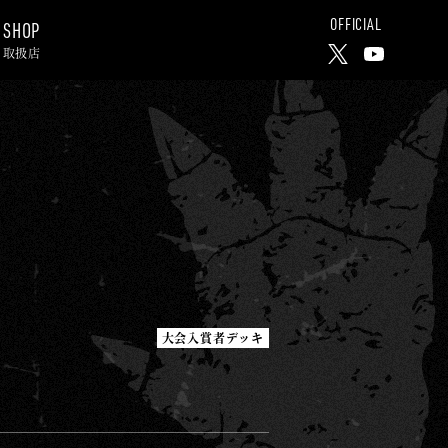
OFFICIAL
SHOP
取扱店
X
Y
o
u
T
u
b
e
C
h
大会入賞者デッキ
a
n
n