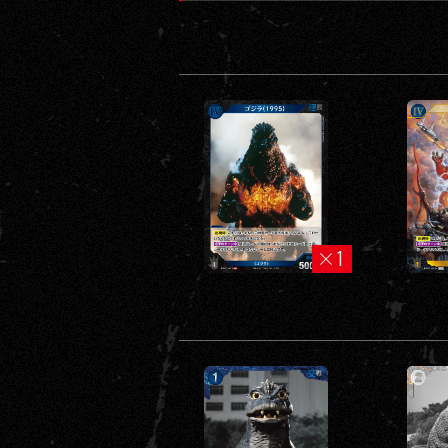
A
C
A
R
D
G
A
M
1
E