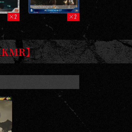
2
2
KKMR】