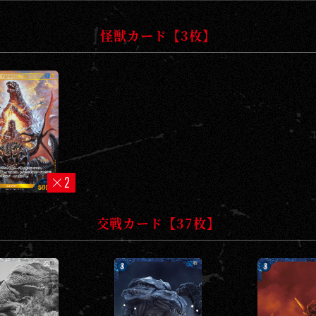
怪獣カード【3枚】
2
交戦カード【37枚】