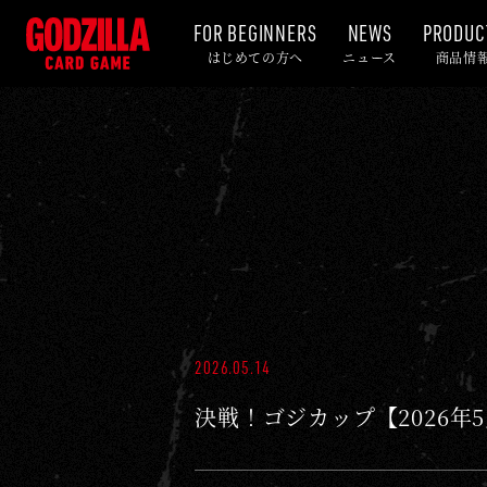
FOR BEGINNERS
NEWS
PRODUC
D
はじめての方へ
ニュース
商品情
E
C
K
R
E
C
I
P
E
2026.05.14
-
決戦！ゴジカップ【2026年
ゴ
ジ
ラ