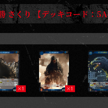
勝 さくり 【デッキコード：5A
1
1