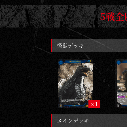
カ
5戦全
ー
ド
ゲ
怪獣デッキ
ー
ム
｜
G
O
D
Z
1
I
L
メインデッキ
L