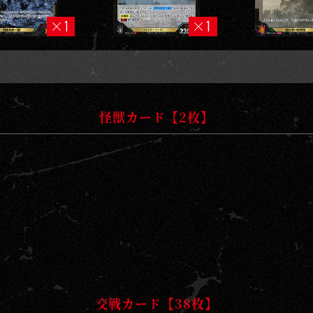
1
1
怪獣カード【2枚】
交戦カード【38枚】