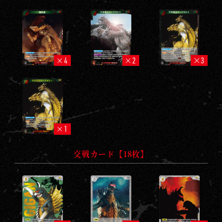
4
2
3
1
交戦カード【18枚】