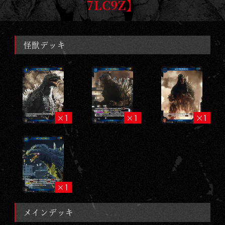
ー
7LC9Z】
ド
ゲ
ー
怪獣デッキ
ム
｜
G
O
D
1
1
1
Z
I
L
L
A
1
C
A
メインデッキ