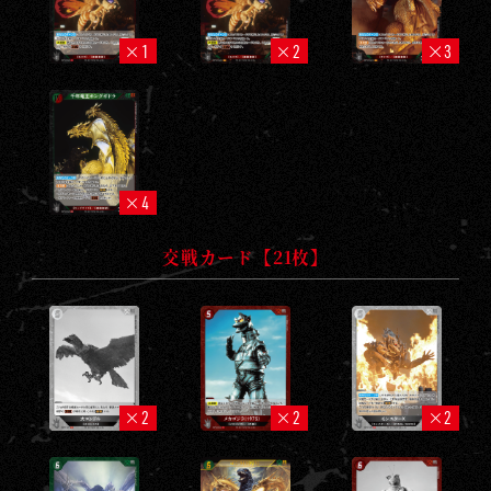
1
2
3
4
交戦カード【21枚】
2
2
2