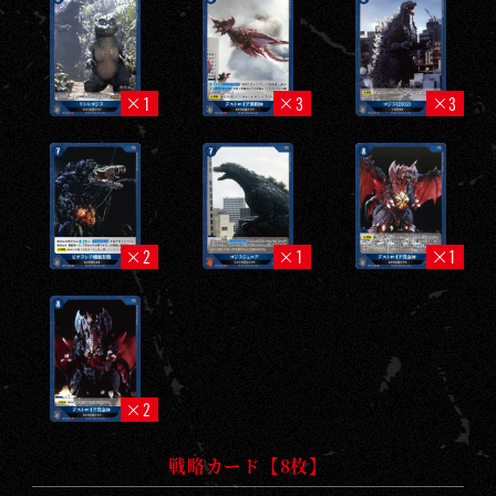
1
3
3
2
1
1
2
戦略カード【8枚】