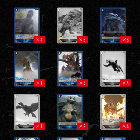
4
3
3
1
3
4
1
2
4