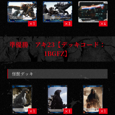
1
3
4
準優勝 アキ23【デッキコード：
1BGFZ】
怪獣デッキ
1
1
1