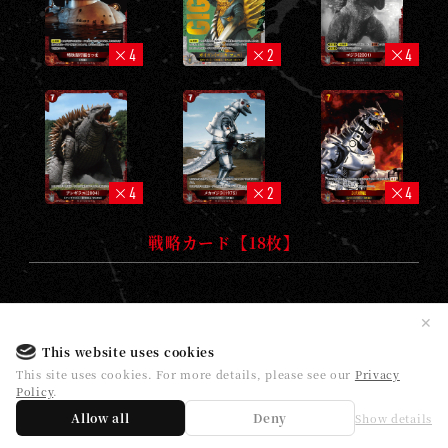
4
2
4
4
2
4
戦略カード【18枚】
✕
This website uses cookies
This site uses cookies. For more details, please see our
Privacy
1
1
1
Policy
.
Allow all
Deny
Show details