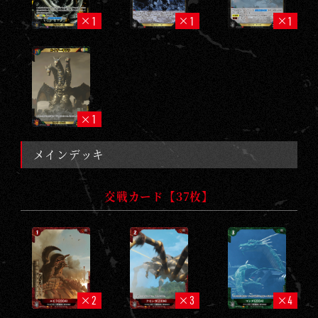
1
1
1
1
メインデッキ
交戦カード【37枚】
2
3
4