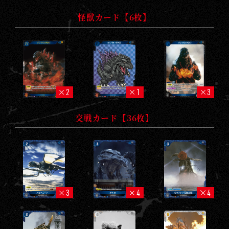
R
D
怪獣カード【6枚】
G
A
M
E
2
1
3
交戦カード【36枚】
3
4
4