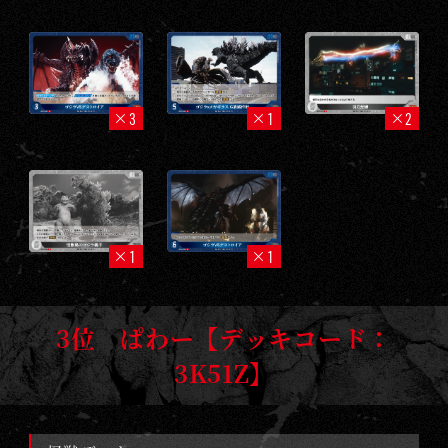
3
1
2
1
1
3位 ぱわー【デッキコード：
3K51Z】