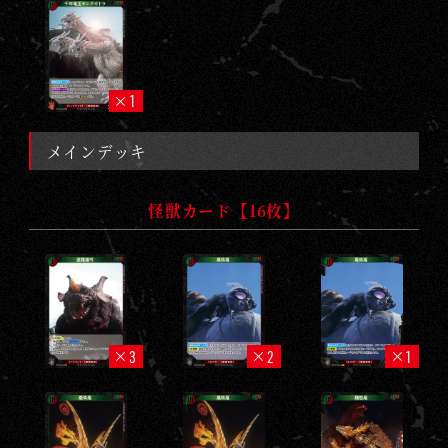
1
メインデッキ
怪獣カード【16枚】
3
2
1