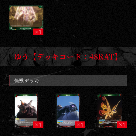
1
ゆう【デッキコード：48RAT】
怪獣デッキ
1
1
1