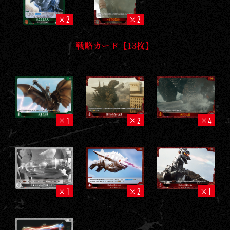
2
2
戦略カード【13枚】
1
2
4
1
2
1