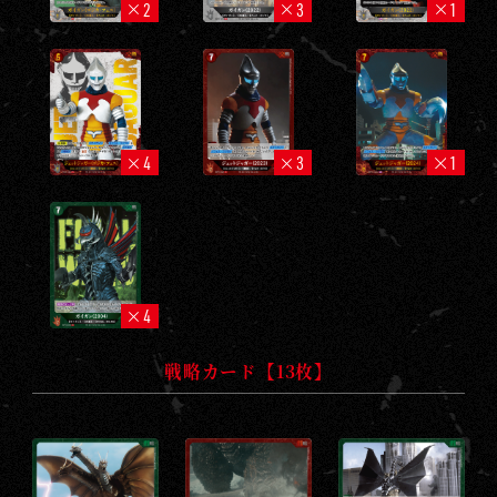
2
3
1
4
3
1
4
戦略カード【13枚】