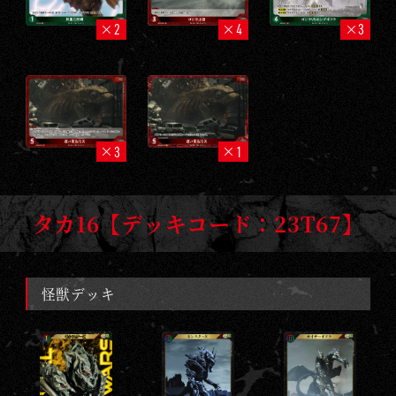
2
4
3
3
1
タカ16【デッキコード：23T67】
怪獣デッキ