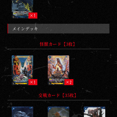
1
メインデッキ
怪獣カード【3枚】
1
2
交戦カード【35枚】