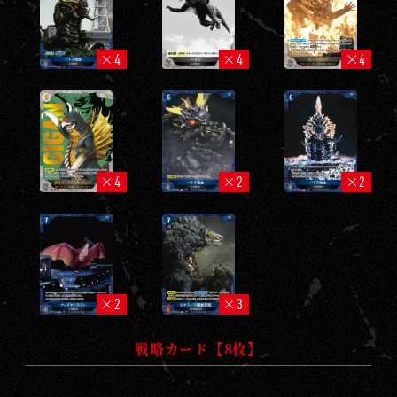
4
4
4
4
2
2
2
3
戦略カード【8枚】