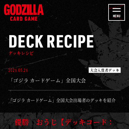
h
D
a
E
MENU
n
C
n
K
DECK RECIPE
e
R
l
E
デッキレシピ
C
I
2026.05.26
大会入賞者デッキ
P
「ゴジラ カードゲーム」全国大会
E
-
ゴ
「ゴジラ カードゲーム」全国大会出場者のデッキを紹介
ジ
ラ
優勝 おうじ【デッキコード：
カ