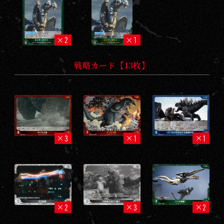
2
1
戦略カード【13枚】
3
1
1
2
3
2