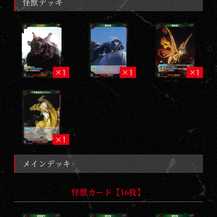
怪獣デッキ
1
1
1
1
メインデッキ
怪獣カード【16枚】