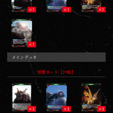
1
1
1
1
メインデッキ
怪獣カード【19枚】
3
3
3