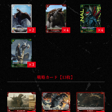
2
4
4
3
戦略カード【13枚】