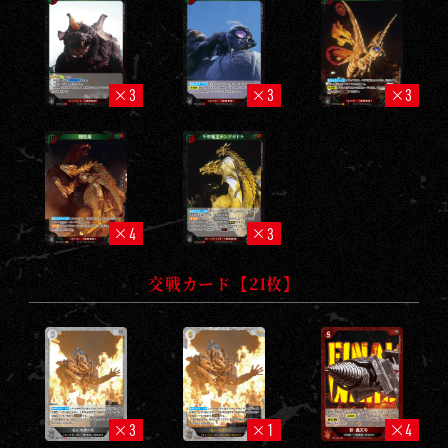
3
3
3
4
3
交戦カード【21枚】
3
1
4