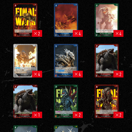
2
4
4
4
4
2
1
2
2