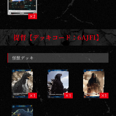
2
提督【デッキコード：6AJF1】
怪獣デッキ
1
1
1