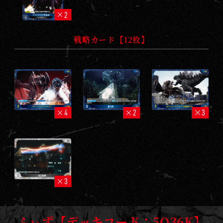
2
戦略カード【12枚】
4
2
3
3
ふぃず【デッキコード：5Q36K】