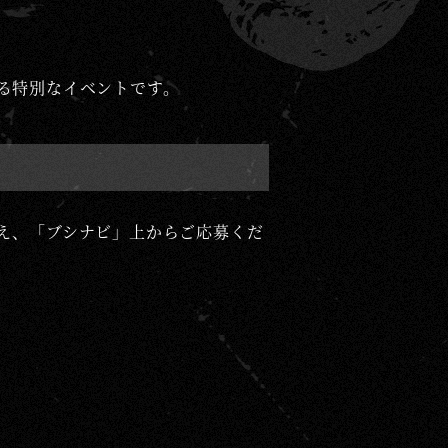
e
l
る特別なイベントです。
え、「ブシナビ」上からご応募くだ