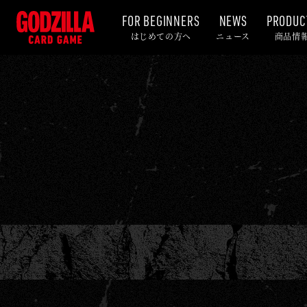
FOR BEGINNERS
NEWS
PRODUC
イ
はじめての方へ
ニュース
商品情
ベ
ン
ト
-
ゴ
ジ
ラ
カ
ー
ド
ゲ
ー
ム