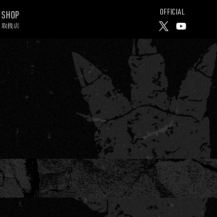
OFFICIAL
SHOP
取扱店
X
Y
o
u
T
u
b
e
C
h
a
n
n