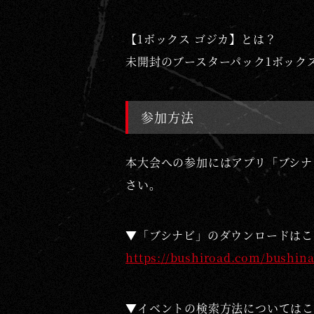
｜
【1ボックス ゴジカ】とは？
G
未開封のブースターパック1ボック
O
D
Z
参加方法
I
L
本大会への参加にはアプリ「ブシナ
L
さい。
A
C
▼「ブシナビ」のダウンロードはこ
A
https://bushiroad.com/bushina
R
D
▼イベントの検索方法については
G