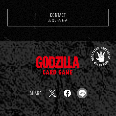
CONTACT
お問い合わせ
先
頭
ゴ
に
ジ
戻
ラ
る
カ
ー
SHARE
ド
X
F
L
ゲ
a
I
ー
c
N