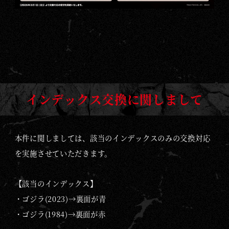
ッ
ク
ス
に
つ
い
て
インデックス交換に関しまして
の
お
知
本件に関しましては、該当のインデックスのみの交換対応
ら
を実施させていただきます。
せ
/
【該当のインデックス】
N
・ゴジラ(2023)→裏面が青
E
・ゴジラ(1984)→裏面が赤
W