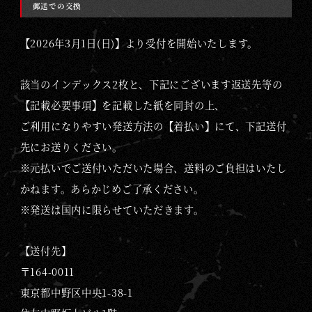
I
郵送での交換
L
L
【2026年3月1日(日)】より受付を開始いたします。
A
C
該当のインデックス2枚と、下記にございます返送先等の
A
【記載必要事項】を記載した紙を同封の上、
R
ご利用になりやすい発送方法の【着払い】にて、下記送付
D
先にお送りください。
G
※元払いでご送付いただいた場合、送料のご負担はいたし
A
かねます。あらかじめご了承ください。
M
※発送は国内に限らせていただきます。
E
【送付先】
〒164-0011
東京都中野区中央1-38-1