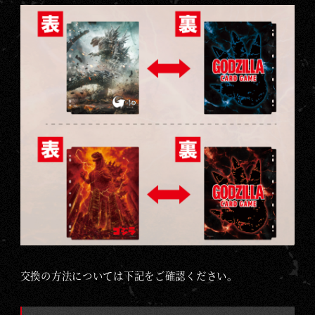
S
-
ゴ
ジ
ラ
カ
ー
ド
ゲ
ー
ム
｜
G
O
D
交換の方法については下記をご確認ください。
Z