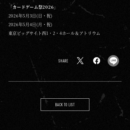
「カードゲーム祭2026」
2026年5月3日(日・祝)
2026年5月4日(月・祝)
東京ビッグサイト西1・2・4ホール＆アトリウム
SHARE
X
F
L
a
I
c
N
e
E
b
BACK TO LIST
o
o
k