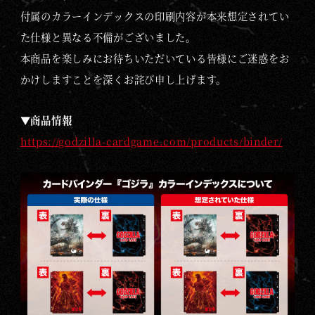
ダ
付属のカラーインデックスの印刷内容が本来想定されてい
ー
た仕様と異なる不備がございました。
『
本商品を楽しみにお待ちいただいている皆様にご迷惑をお
ゴ
ジ
かけしますことを深くお詫び申し上げます。
ラ
』
▼商品情報
付
https://godzilla-cardgame.com/products/binder/
属
の
カ
ラ
ー
イ
ン
デ