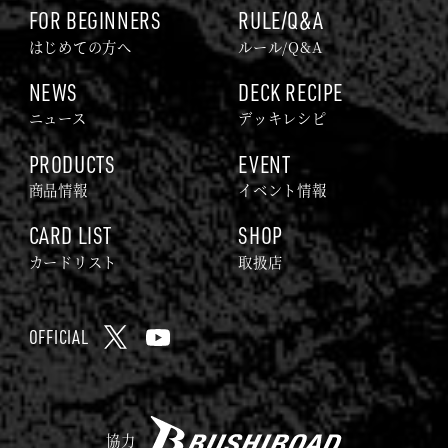
ム
e
E
FOR BEGINNERS
RULE/Q&A
｜
b
はじめての方へ
ルール/Q&A
G
o
NEWS
DECK RECIPE
O
o
ニュース
デッキレシピ
D
k
Z
PRODUCTS
EVENT
I
商品情報
イベント情報
L
CARD LIST
SHOP
L
A
カードリスト
取扱店
C
A
OFFICIAL
R
X
Y
D
o
G
u
A
B
T
協力