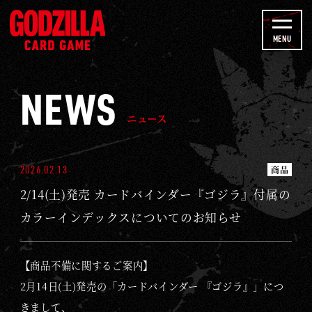
u
2
b
/
MENU
e
1
C
4
h
NEWS
(
a
土
ニュース
n
)
n
発
e
2026.02.13
商品
売
l
2/14(土)発売 カードバインダー『ゴジラ』付属の
カ
ー
カラーインデックスについてのお知らせ
ド
バ
【商品不備に関するご案内】
イ
2月14日(土)発売の「カードバインダー 『ゴジラ』」につ
ン
きまして、