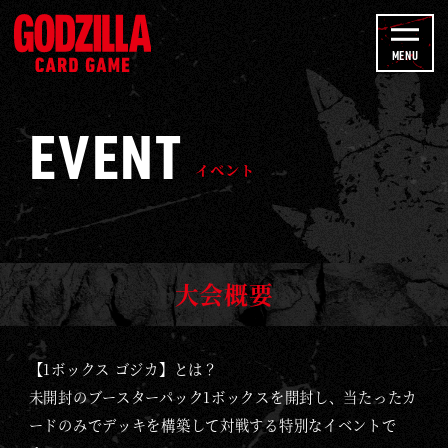
b
イ
e
ベ
MENU
C
ン
h
ト
a
EVENT
-
n
ゴ
イベント
n
ジ
e
ラ
l
カ
ー
大会概要
ド
ゲ
ー
【1ボックス ゴジカ】とは？
ム
未開封のブースターパック1ボックスを開封し、当たったカ
｜
ードのみでデッキを構築して対戦する特別なイベントで