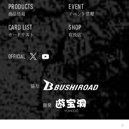
Z
PRODUCTS
EVENT
I
商品情報
イベント情報
L
CARD LIST
SHOP
L
A
カードリスト
取扱店
C
A
OFFICIAL
R
X
Y
D
o
G
u
A
B
T
協力
M
U
u
E
S
b
遊
開発
H
e
宝
I
C
洞
R
h
✕