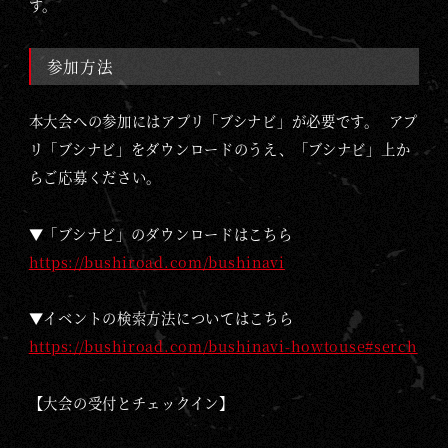
G
す。
O
D
参加方法
Z
I
本大会への参加にはアプリ「ブシナビ」が必要です。 アプ
L
リ「ブシナビ」をダウンロードのうえ、「ブシナビ」上か
L
らご応募ください。
A
C
▼「ブシナビ」のダウンロードはこちら
A
https://bushiroad.com/bushinavi
R
D
▼イベントの検索方法についてはこちら
G
https://bushiroad.com/bushinavi-howtouse#serch
A
M
【大会の受付とチェックイン】
E