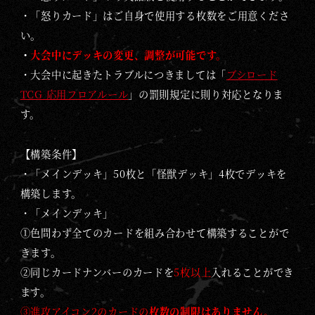
・「怒りカード」はご自身で使用する枚数をご用意くださ
い。
・
大会中にデッキの変更、調整が可能です。
・大会中に起きたトラブルにつきましては「
ブシロード
TCG 応用フロアルール
」の罰則規定に則り対応となりま
す。
【構築条件】
・「メインデッキ」50枚と「怪獣デッキ」4枚でデッキを
構築します。
・
「メインデッキ」
①色問わず全てのカードを組み合わせて構築することがで
きます。
②同じカードナンバーのカードを
5枚以上
入れることができ
ます。
③進攻アイコン2のカードの
枚数の制限はありません。