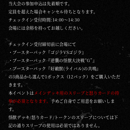
当大会の参加申込は先着順です。
定員を超えた場合キャンセル待ちとなります。
チェックイン受付時間:14:00～14:30
会場には余裕を持ってお越しください。
チェックイン受付締切前に会場にて
・ブースターパック『ゴジラVSゴジラ』
・ブースターパック『逆襲の怪獣大決戦“G”』
・ブースターパック『好敵獣(ライバル)の共鳴』
の3商品から選んで1ボックス（12パック）をご購入いただ
きます。
本イベントは
メインデッキ用のスリーブと怒りカードの持
参が必須となります。
予めご自身でご用意をお願いしま
す。
怪獣デッキ/怒りカード/トークンのスリーブについては下
記の通りスリーブの使用は必須ではありません。