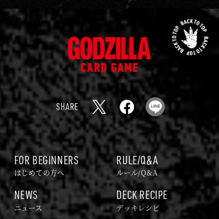
先
頭
ゴ
に
ジ
戻
ラ
る
カ
ー
SHARE
ド
X
F
L
ゲ
a
I
ー
c
N
ム
e
E
FOR BEGINNERS
RULE/Q&A
｜
b
はじめての方へ
ルール/Q&A
G
o
NEWS
DECK RECIPE
O
o
ニュース
デッキレシピ
D
k