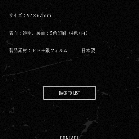
G
A
サイズ：92×67mm
M
E
表面：透明、裏面：5色印刷（4色+白）
製品素材：ＰＰ＋銀フィルム 日本製
BACK TO LIST
CONTACT