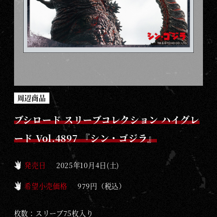
ゲ
ー
ム
｜
G
O
D
Z
周辺商品
I
ブシロード スリーブコレクション ハイグレ
L
L
ード Vol.4897 『シン・ゴジラ』
A
C
発売日
2025年10月4日(土)
A
希望小売価格
979円（税込）
R
D
枚数：スリーブ75枚入り