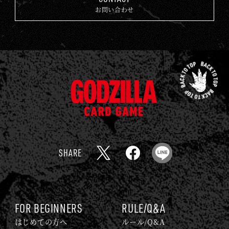
お問い合わせ
先
頭
ゴ
に
ジ
戻
ラ
る
カ
ー
SHARE
ド
X
F
L
ゲ
a
I
ー
c
N
ム
e
E
FOR BEGINNERS
RULE/Q&A
｜
b
はじめての方へ
ルール/Q&A