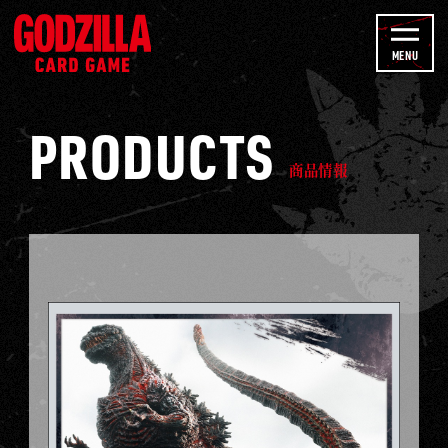
T
P
u
R
MENU
b
O
e
D
C
PRODUCTS
U
h
C
商品情報
a
T
n
S
n
-
e
ゴ
l
ジ
ラ
カ
ー
ド