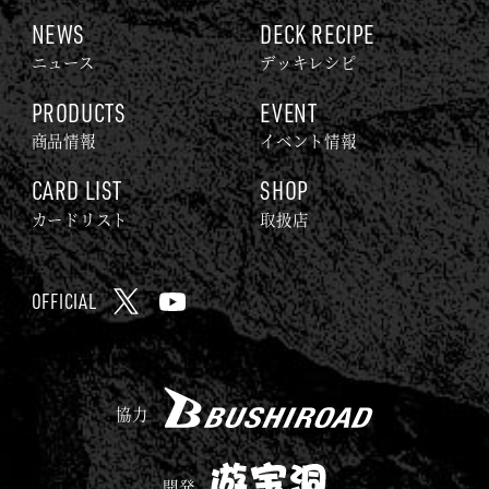
G
o
NEWS
DECK RECIPE
O
o
ニュース
デッキレシピ
D
k
Z
PRODUCTS
EVENT
I
商品情報
イベント情報
L
CARD LIST
SHOP
L
A
カードリスト
取扱店
C
A
OFFICIAL
R
X
Y
D
o
G
u
A
B
T
協力
M
U
u
E
S
b
遊
開発