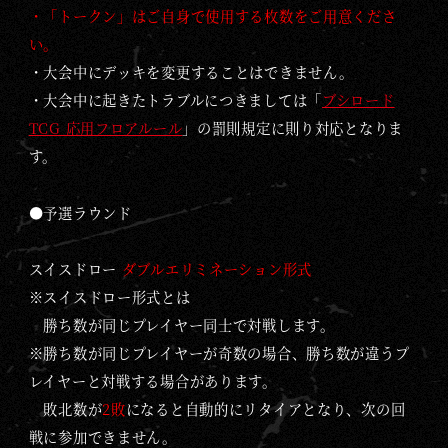
・「トークン」はご自身で使用する枚数をご用意くださ
い。
・大会中にデッキを変更することはできません。
・大会中に起きたトラブルにつきましては「
ブシロード
TCG 応用フロアルール
」の罰則規定に則り対応となりま
す。
●予選ラウンド
スイスドロー
ダブルエリミネーション形式
※スイスドロー形式とは
勝ち数が同じプレイヤー同士で対戦します。
※勝ち数が同じプレイヤーが奇数の場合、勝ち数が違うプ
レイヤーと対戦する場合があります。
敗北数が
2敗
になると自動的にリタイアとなり、次の回
戦に参加できません。