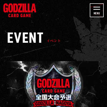
e
イ
C
ベ
MENU
h
ン
a
ト
n
EVENT
-
n
ゴ
イベント
e
ジ
l
ラ
カ
ー
ド
ゲ
ー
ム
｜