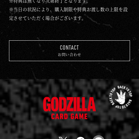
※特典は無くなり次第終了となります。
※当日の状況により、購入制限や特典お渡し数の上限を設
定させていただく場合がございます。
CONTACT
お問い合わせ
先
頭
ゴ
に
ジ
戻
ラ
る
カ
ー