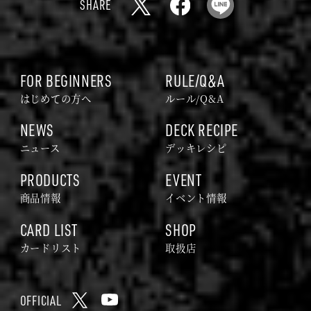
SHARE
ド
X
F
L
ゲ
a
I
ー
c
N
ム
e
E
FOR BEGINNERS
RULE/Q&A
｜
b
はじめての方へ
ルール/Q&A
G
o
NEWS
DECK RECIPE
O
o
ニュース
デッキレシピ
D
k
Z
PRODUCTS
EVENT
I
商品情報
イベント情報
L
CARD LIST
SHOP
L
A
カードリスト
取扱店
C
A
OFFICIAL
R
X
Y