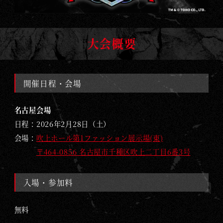
G
O
D
大会概要
Z
I
L
開催日程・会場
L
A
名古屋会場
C
日程：2026年2月28日（土）
A
会場：
吹上ホール第1ファッション展示場(東)
R
〒464-0856 名古屋市千種区吹上二丁目6番3号
D
G
A
入場・参加料
M
E
無料