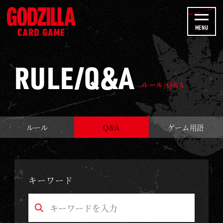
u
ル
b
ー
MENU
e
ル
C
/
h
RULE/Q&A
Q
a
&
ルール/Q&A
n
A
n
-
e
ゴ
ルール
Q&A
ゲーム用語
l
ジ
ラ
カ
キーワード
ー
ド
ゲ