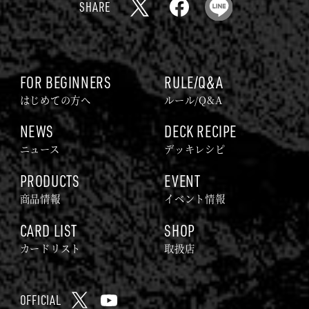
SHARE
ド
X
F
L
ゲ
a
I
ー
c
N
ム
e
E
FOR BEGINNERS
RULE/Q&A
｜
b
はじめての方へ
ルール/Q&A
G
o
NEWS
DECK RECIPE
O
o
ニュース
デッキレシピ
D
k
Z
PRODUCTS
EVENT
I
商品情報
イベント情報
L
CARD LIST
SHOP
L
A
カードリスト
取扱店
C
A
OFFICIAL
R