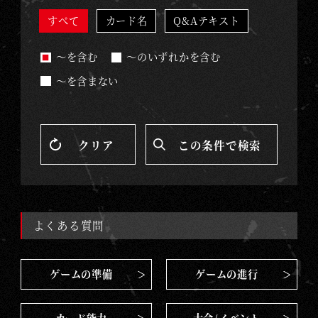
ー
ム
すべて
カード名
Q&Aテキスト
｜
～を含む
～のいずれかを含む
G
O
～を含まない
D
Z
I
クリア
この条件で検索
L
L
A
C
よくある質問
A
R
ゲームの準備
ゲームの進行
D
G