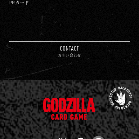
PRカード
CONTACT
お問い合わせ
先
頭
ゴ
に
ジ
戻
ラ
る
カ
ー