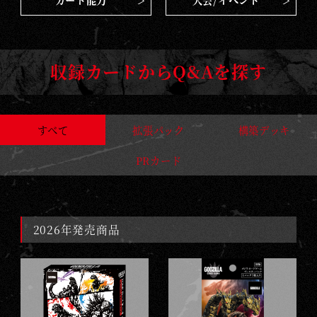
A
カード能力
大会/イベント
M
E
収録カードからQ&Aを探す
すべて
拡張パック
構築デッキ
PRカード
2026年発売商品